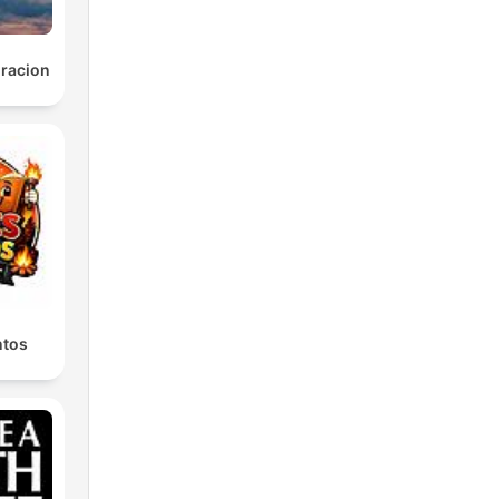
racion
ntos