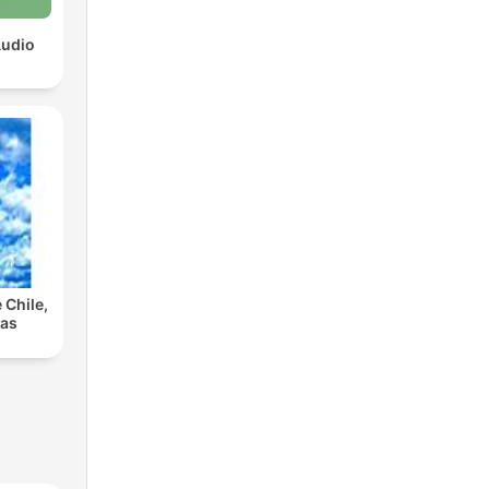
Audio
 Chile,
las