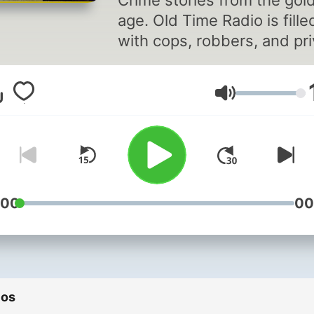
Crime stories from the gol
age. Old Time Radio is fille
with cops, robbers, and pr
investigators...Lets reopen
cases and hear these grea
Volumen
stories again!
:00
00
ios