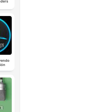
nders
yendo
ción