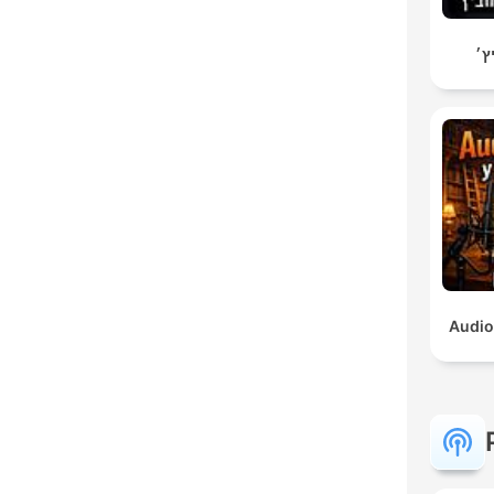
ץ׳
Audio