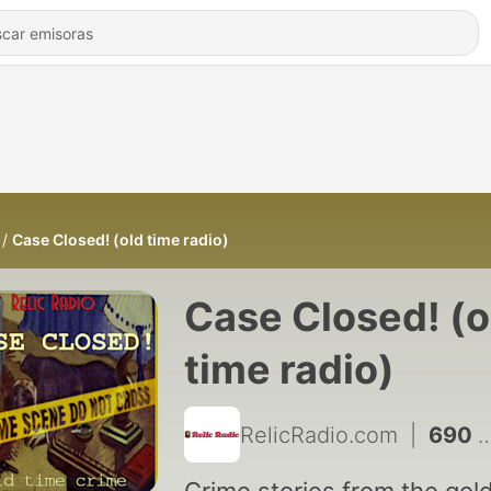
Case Closed! (old time radio)
Case Closed! (o
time radio)
RelicRadio.com
|
690 - Gang Busters and Philo Vance