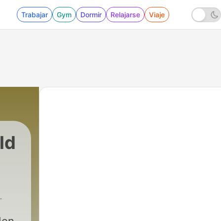
Trabajar
Gym
Dormir
Relajarse
Viaje
ld