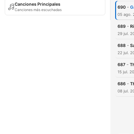
Canciones Principales
-
690
G
Canciones más escuchadas
05 ago.
-
689
R
29 jul. 
-
688
S
22 jul. 
-
687
Th
15 jul. 2
-
686
T
08 jul. 