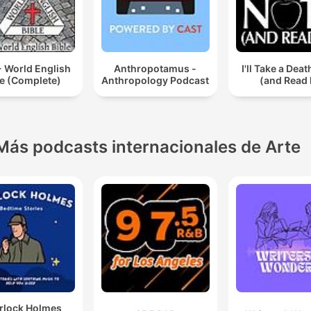
 - World English
Anthropotamus -
I'll Take a Dea
le (Complete)
Anthropology Podcast
(and Read I
Más podcasts internacionales de Arte
rlock Holmes