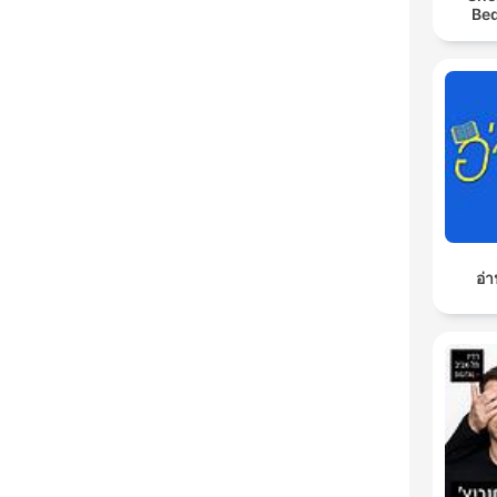
Bed
อ่า