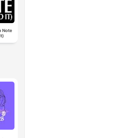
th Note
t)