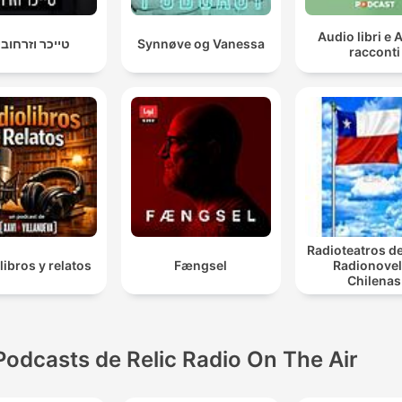
Audio libri e 
טייכר וזרחובי
Synnøve og Vanessa
racconti
Radioteatros de
libros y relatos
Fængsel
Radionove
Chilenas
Podcasts de Relic Radio On The Air