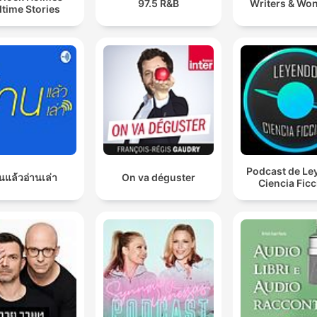
97.5 R&B
Writers & Wo
time Stories
Podcast de Le
นแล้วอ่านเล่า
On va déguster
Ciencia Fic