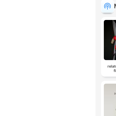
rela
f