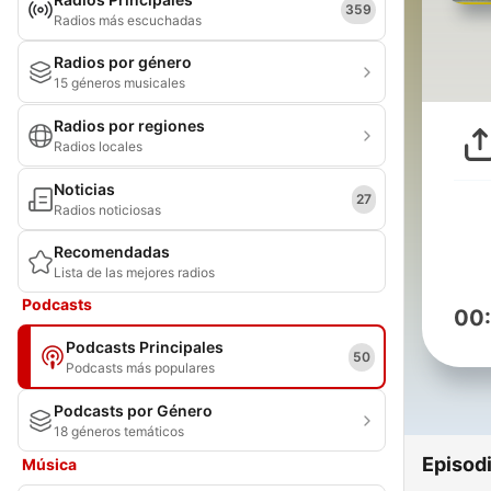
359
Radios más escuchadas
Radios por género
15 géneros musicales
Radios por regiones
Radios locales
Noticias
27
Radios noticiosas
Recomendadas
Lista de las mejores radios
Podcasts
00
Podcasts Principales
50
Podcasts más populares
Podcasts por Género
18 géneros temáticos
Episod
Música