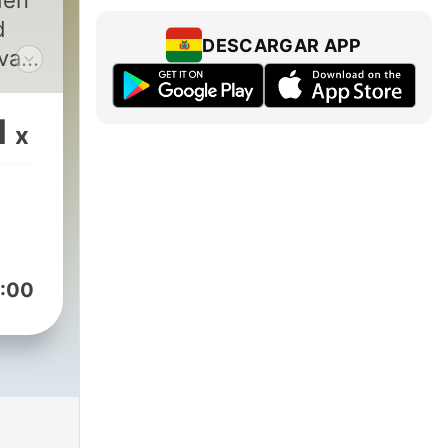
den
d
DESCARGAR APP
ivate
 the
t
1
x
:00