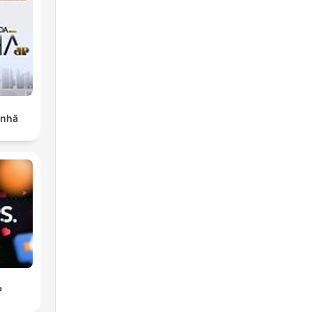
anhã
P