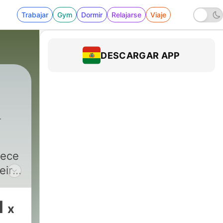
Trabajar
Gym
Dormir
Relajarse
Viaje
DESCARGAR APP
tece
eiro
1
x