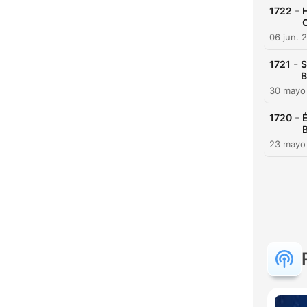
-
1722
H
06 jun. 
-
1721
S
B
30 mayo
-
1720
É
B
23 mayo