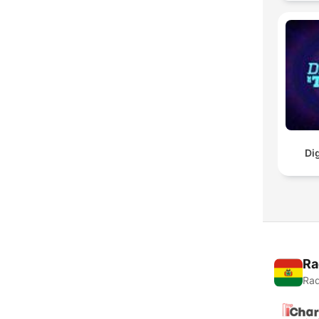
Di
Ra
Rad