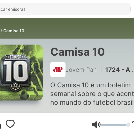
Camisa 10
Camisa 10
Jovem Pan
|
1724 - A Copa do Brasil voltou! Hoje tem clássico e Santos; Palmeiras e Corinthians amanhã!
O Camisa 10 é um boletim
semanal sobre o que acon
no mundo do futebol brasil
e internacional.
Volumen