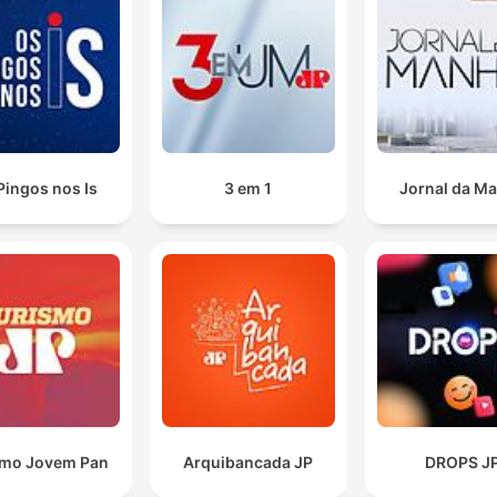
Pingos nos Is
3 em 1
Jornal da M
smo Jovem Pan
Arquibancada JP
DROPS J