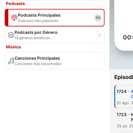
Podcasts
Podcasts Principales
50
Podcasts más populares
Podcasts por Género
00
18 géneros temáticos
Música
Canciones Principales
Canciones más escuchadas
Episod
-
1724
A
01 ago. 
-
1723
P
25 jul. 