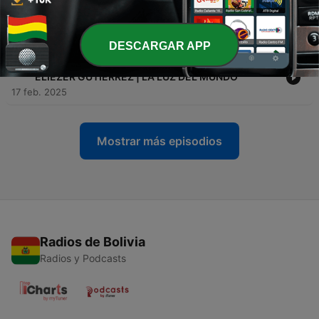
-
26
T3.EP.#5 | EL AFAN POR LO MATERIAL | P.E
ROGELIO ROJAS | LA LUZ DEL MUNDO
18 feb. 2025
DESCARGAR APP
-
25
T3.EP.#4 | EL DON DEL ESPIRITU SANTO | P.E
ELIEZER GUTIERREZ | LA LUZ DEL MUNDO
17 feb. 2025
Mostrar más episodios
Radios de Bolivia
Radios y Podcasts