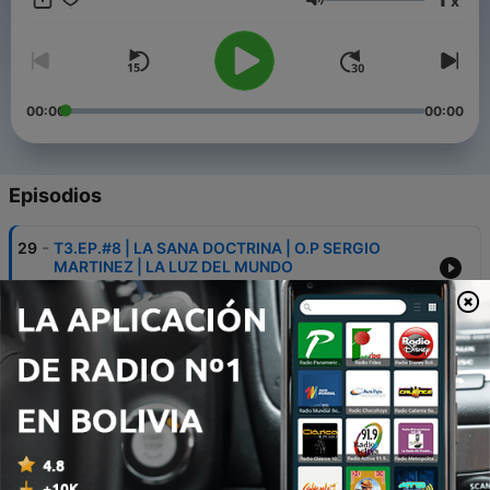
x
que su apoyo. Dios les pague y les bendiga.
Volumen
00:00
00:00
Episodios
-
29
T3.EP.#8 | LA SANA DOCTRINA | O.P SERGIO
MARTINEZ | LA LUZ DEL MUNDO
21 feb. 2025
-
28
T3.EP.#7 | NO DAR VENTAJAS AL ENEMIGO | P.E
ELIEZER GUTIERREZ | LA LUZ DEL MUNDO
20 feb. 2025
-
27
T3.EP.#6 | LA AMARGURA DE CORAZON | P.E
ABNER PARDO | LA LUZ DEL MUNDO
19 feb. 2025