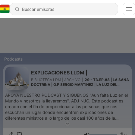
Podcasts
EXPLICACIONES LLDM |
BIBLIOTECA LDM | ARCHIVO
|
29 - T3.EP.#8 | LA SANA
DOCTRINA | O.P SERGIO MARTINEZ | LA LUZ DEL
MUNDO
APOYA NUESTRO PODCAST Y SIGUENOS "Aun falta Luz en el
Mundo y nosotros la llevaremos". ADJ NJG. Este podcast es
creado con el fin de proporcionar a las personas que nos
escuchan un lugar donde encuentren explicaciones de
diferentes ministros a lo largo de los casi 100 años de la
restauración De la Iglesia de Jesucristo. Aquí escucharas
palabra De Dios y podrías crecer espiritualmente. Esperamos
1