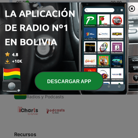
00:00
00:00
Episodios
-
1
Audio libro.BOULEVARD
26 jun. 2021
DESCARGAR APP
Radios de Bolivia
Radios y Podcasts
Recursos