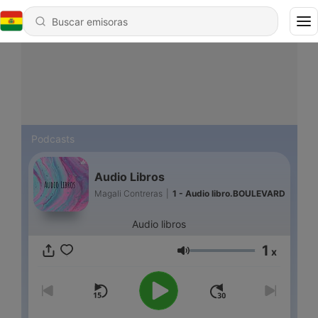
Podcasts
Audio Libros
Magali Contreras
|
1 - Audio libro.BOULEVARD
Audio libros
1
x
Volumen