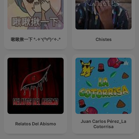
啾啾揪一下 °˖✧◝(⁰▿⁰)◜✧˖°
Chistes
Juan Carlos Pérez_La
Relatos Del Abismo
Cotorrisa