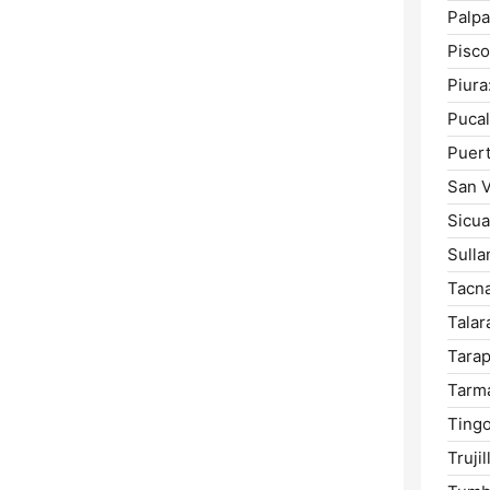
Palpa
Pisco
Piura
Pucal
Puer
San V
Sicua
Sulla
Tacna
Talar
Tarap
Tarm
Tingo
Trujil