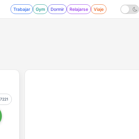
Trabajar
Gym
Dormir
Relajarse
Viaje
7221