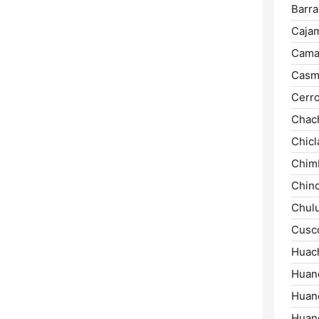
Barra
Cajam
Cama
Casm
Cerro
Chac
Chicl
Chim
Chinc
Chul
Cusc
Huac
Huan
Huanc
Huan