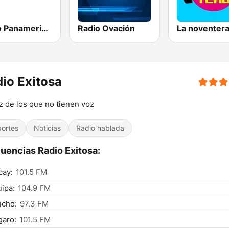
Radio Panamericana
Radio Ovación
La noventer
io Exitosa
z de los que no tienen voz
ortes
Noticias
Radio hablada
uencias Radio Exitosa:
cay:
101.5 FM
ipa:
104.9 FM
ucho:
97.3 FM
garo:
101.5 FM