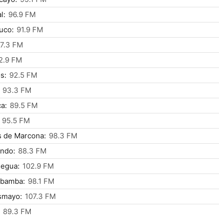
l:
96.9 FM
uco:
91.9 FM
7.3 FM
2.9 FM
s:
92.5 FM
93.3 FM
ca:
89.5 FM
95.5 FM
s de Marcona:
98.3 FM
ndo:
88.3 FM
egua:
102.9 FM
bamba:
98.1 FM
smayo:
107.3 FM
89.3 FM