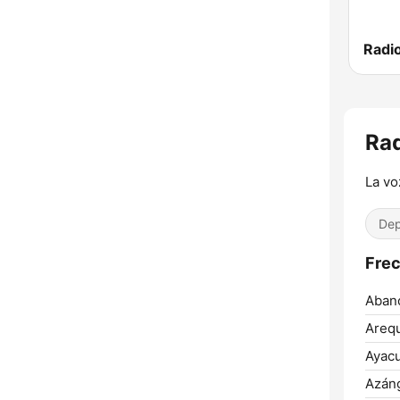
Rad
La vo
Dep
Frec
Aban
Arequ
Ayac
Azán