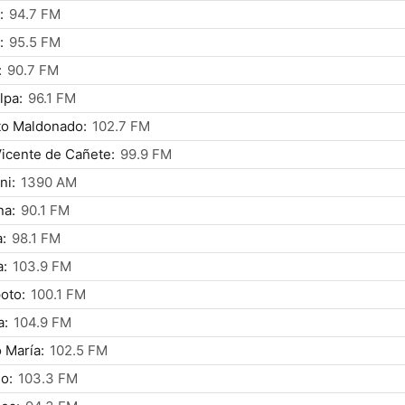
:
94.7 FM
:
95.5 FM
:
90.7 FM
lpa:
96.1 FM
to Maldonado:
102.7 FM
icente de Cañete:
99.9 FM
ni:
1390 AM
na:
90.1 FM
:
98.1 FM
a:
103.9 FM
oto:
100.1 FM
a:
104.9 FM
 María:
102.5 FM
lo:
103.3 FM