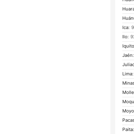
Huara
Huán
Ica:
9
Ilo:
9
Iquito
Jaén:
Julia
Lima:
Mina
Molle
Moqu
Moyo
Paca
Paita: