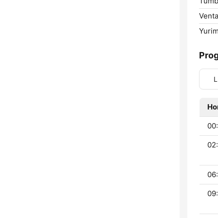
Tumb
Venta
Yuri
Pro
L
Ho
00:
02:
06:
09: