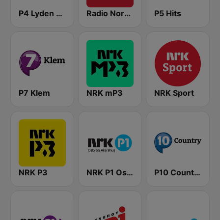
P4 Lyden av Norge
Radio Norge
P5 Hits
P7 Klem
NRK mP3
NRK Sport
NRK P3
NRK P1 Oslo og Akershus
P10 Country