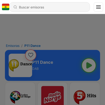
Emisoras
P11 Dance
P11 Dance
DAB