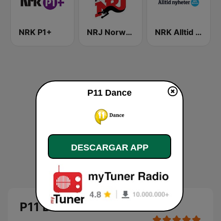
NRK P1+
NRJ Norway
NRK Alltid Nyheter
P11 Dance
DESCARGAR APP
P11 Dance