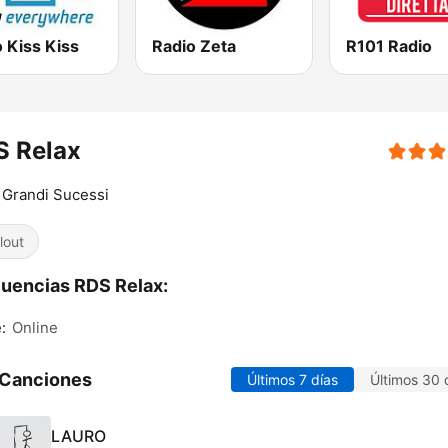
 Kiss Kiss
Radio Zeta
R101 Radio
S Relax
Grandi Sucessi
lout
uencias RDS Relax:
:
Online
 Canciones
Últimos 7 días
Últimos 30 
LAURO