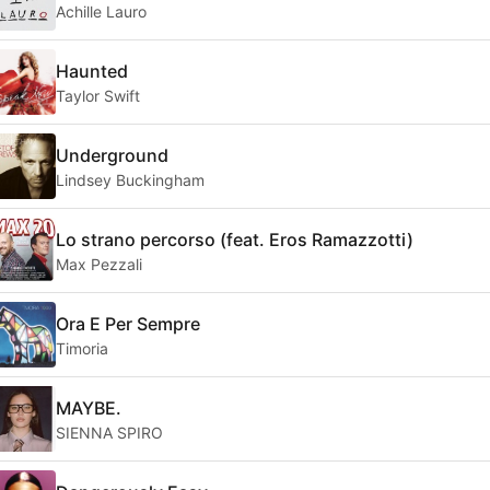
Achille Lauro
Haunted
Taylor Swift
Underground
Lindsey Buckingham
Lo strano percorso (feat. Eros Ramazzotti)
Max Pezzali
Ora E Per Sempre
Timoria
MAYBE.
SIENNA SPIRO