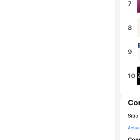
7
8
9
10
Co
Sitio
Actua
Comp