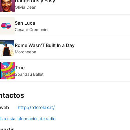
Dangerously Easy
Olivia Dean
San Luca
Cesare Cremonini
Rome Wasn'T Built In a Day
Morcheeba
True
Spandau Ballet
ntactos
 web
http://rdsrelax.it/
liza esta información de radio
artir