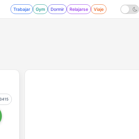
Trabajar
Gym
Dormir
Relajarse
Viaje
3415