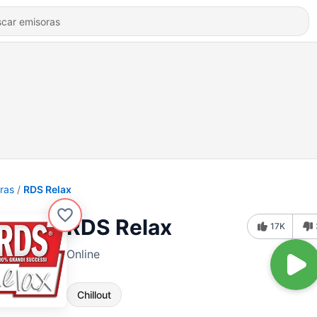
ras
RDS Relax
RDS Relax
17K
Online
Chillout