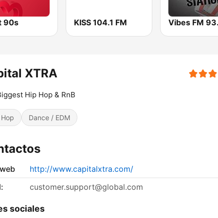
t 90s
KISS 104.1 FM
Vibes FM 93
pital XTRA
iggest Hip Hop & RnB
 Hop
Dance / EDM
ntactos
 web
http://www.capitalxtra.com/
:
customer.support@global.com
s sociales