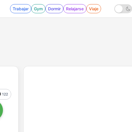
Trabajar
Gym
Dormir
Relajarse
Viaje
122