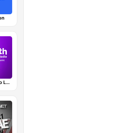
on
Smooth Radio London