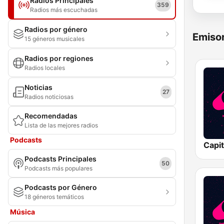
Radios Principales
359
Radios más escuchadas
Radios por género
Emisor
15 géneros musicales
Radios por regiones
Radios locales
Noticias
27
Radios noticiosas
Recomendadas
Lista de las mejores radios
Podcasts
Podcasts Principales
50
Podcasts más populares
Podcasts por Género
18 géneros temáticos
Música