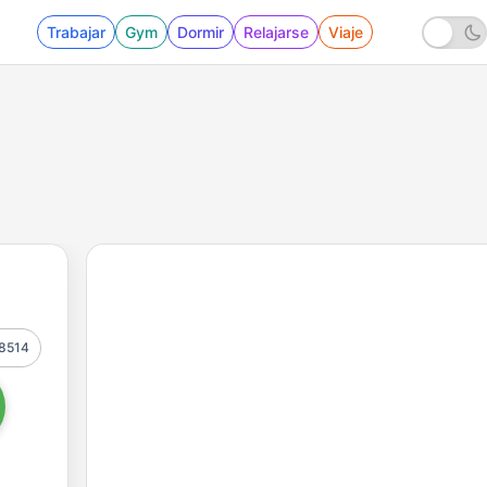
Trabajar
Gym
Dormir
Relajarse
Viaje
8514