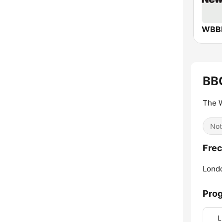
BB
The W
Not
Frec
Lond
Pro
L