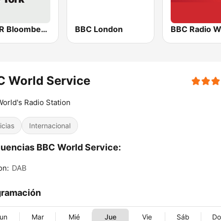
WBBR Bloomberg 1130
BBC London
BBC Radio W
C World Service
orld's Radio Station
icias
Internacional
uencias BBC World Service:
on:
DAB
gramación
un
Mar
Mié
Jue
Vie
Sáb
D