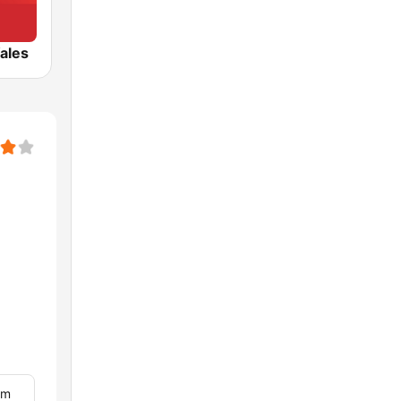
ales
om