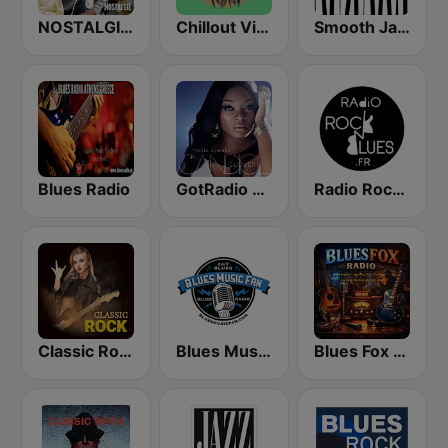
NOSTALGIE BLUES
Chillout Vibes
Smooth Jazz - Groov
Blues Radio
GotRadio - Urban Lounge
Radio Rock & Blues
Classic Rock Station
Blues Music Fan Radio
Blues Fox Radio