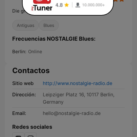
Die größten Songs des Blues
Antiguas
Blues
Frecuencias NOSTALGIE Blues:
Berlin:
Online
Contactos
Sitio web
http://www.nostalgie-radio.de
Dirección:
Leipziger Platz 16, 10117 Berlin,
Germany
Email:
hello@nostalgie-radio.de
Redes sociales