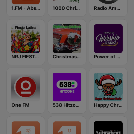
1.FM - Absolute Top 40
1000 Christmas
Radio America Latina
NRJ FIESTA LATINA
Christmas Oldies
Power of Worship Radio
One FM
538 Hitzone
Happy Christmas Radio