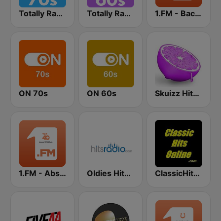
Totally Radio 70s
Totally Radio 60s
1.FM - Back to the 50s and 60s
ON 70s
ON 60s
Skuizz Hits 50s- 70s
1.FM - Absolute Top 40
Oldies Hits - Hits Radio
ClassicHitsOnline