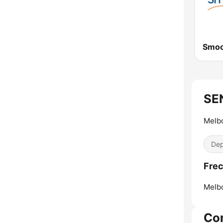
SE
Melb
Dep
Frec
Melb
Co