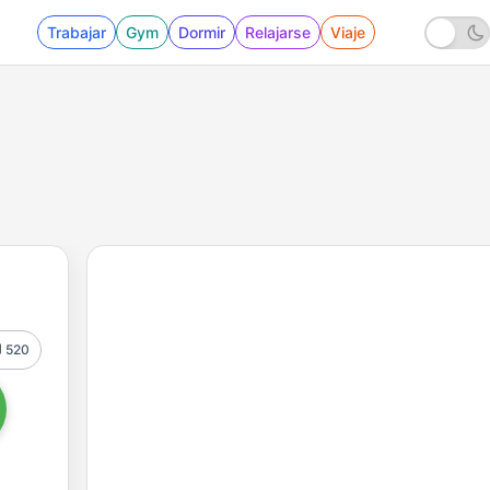
Trabajar
Gym
Dormir
Relajarse
Viaje
520