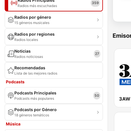
Radios Principales
359
Radios más escuchadas
Radios por género
15 géneros musicales
Radios por regiones
Emisor
Radios locales
Noticias
27
Radios noticiosas
Recomendadas
Lista de las mejores radios
Podcasts
Podcasts Principales
50
3AW 
Podcasts más populares
Podcasts por Género
18 géneros temáticos
Música