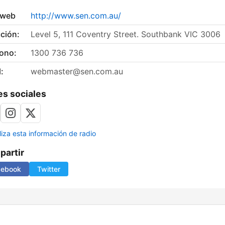
 web
http://www.sen.com.au/
ción:
Level 5, 111 Coventry Street. Southbank VIC 3006
fono:
1300 736 736
:
webmaster@sen.com.au
s sociales
liza esta información de radio
artir
cebook
Twitter