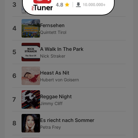
Guten Morgen, guten Morgen
3
Hermann Heimeier
Fernsehen
4
Quintett Tirol
A Walk In The Park
5
Nick Straker
Heast As Nit
6
Hubert von Goisern
Reggae Night
7
Jimmy Cliff
Es riecht nach Sommer
8
Petra Frey