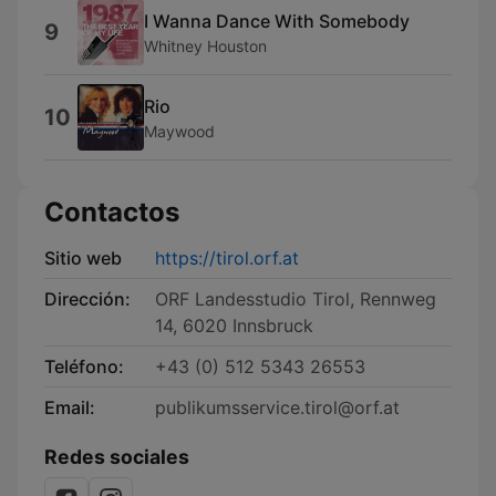
I Wanna Dance With Somebody
9
Whitney Houston
Rio
10
Maywood
Contactos
Sitio web
https://tirol.orf.at
Dirección:
ORF Landesstudio Tirol, Rennweg
14, 6020 Innsbruck
Teléfono:
+43 (0) 512 5343 26553
Email:
publikumsservice.tirol@orf.at
Redes sociales