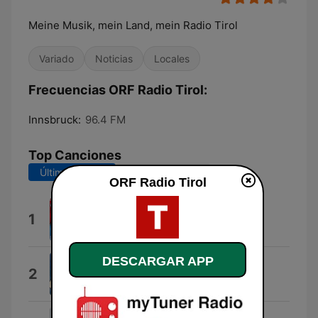
Meine Musik, mein Land, mein Radio Tirol
Variado
Noticias
Locales
Frecuencias ORF Radio Tirol:
Innsbruck:
96.4 FM
Top Canciones
Últimos 7 días
Últimos 30 días
ORF Radio Tirol
Tirol, mein Tirol
1
Die Grubertaler
DESCARGAR APP
Vier Freunde aus Tirol
2
Die 4 Spatzen aus Tirol