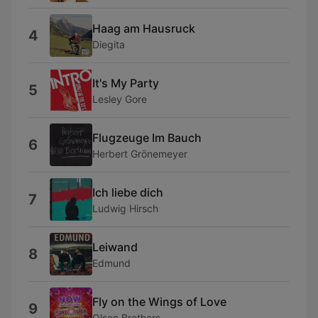
Haag am Hausruck
4
Diegita
It's My Party
5
Lesley Gore
Flugzeuge Im Bauch
6
Herbert Grönemeyer
Ich liebe dich
7
Ludwig Hirsch
Leiwand
8
Edmund
Fly on the Wings of Love
9
Olsen Brothers