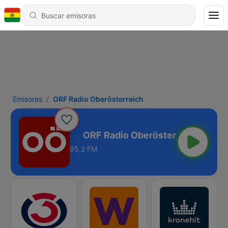
Emisoras
ORF Radio Oberösterreich
rösterreich
95.2 FM