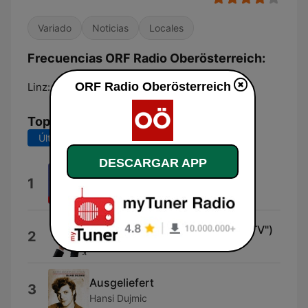
Variado
Noticias
Locales
Frecuencias ORF Radio Oberösterreich:
ORF Radio Oberösterreich
Linz:
95.2 FM
Top Canciones
Últimos 7 días
Últimos 30 días
DESCARGAR APP
Mei Oberösterreich
1
Militärmusik Oberösterreich
OÖ Nachrichten Tv (Von "OÖ NTV")
2
Gottfried Schuster
Ausgeliefert
3
Hansi Dujmic