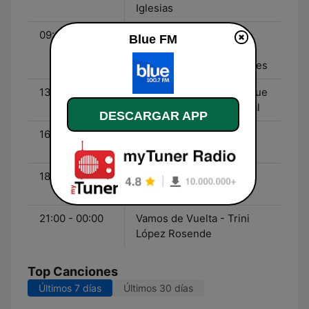
Iglesias
09:00 - 13:00
Gente Sexy - Clemente
Blue FM
Cancela, Joe Fernández,
Santiago Calori, Leo Gabes
13:00 - 16:00
Últimos Cartuchos - Migue
Granados, Martín Garabal
DESCARGAR APP
16:00 - 18:00
Línea Caliente - Nico
Guthman
18:00 - 21:00
Blue Records - Toma
Durrieu
21:00 - 00:00
Vamos de Vuelta - Trini
López Rosende
Top Canciones
Últimos 7 días
Últimos 30 días